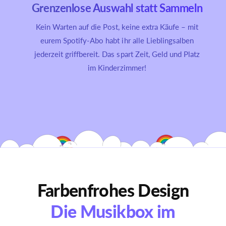
Grenzenlose Auswahl statt Sammeln
Kein Warten auf die Post, keine extra Käufe – mit
eurem Spotify-Abo habt ihr alle Lieblingsalben
jederzeit griffbereit. Das spart Zeit, Geld und Platz
im Kinderzimmer!
Farbenfrohes Design
Die Musikbox im