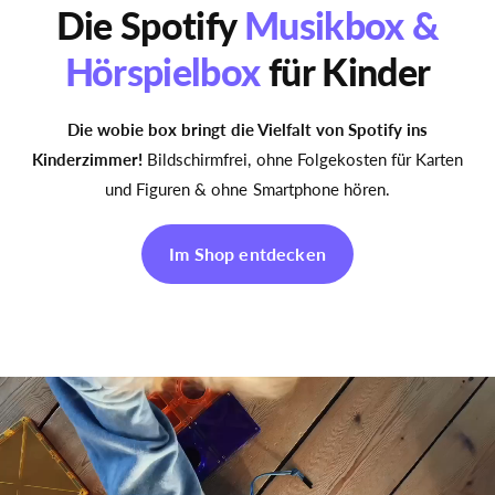
Die Spotify
Musikbox &
Hörspielbox
für Kinder
Die wobie box bringt die Vielfalt von Spotify ins
Kinderzimmer!
Bildschirmfrei, ohne Folgekosten für Karten
und Figuren & ohne Smartphone hören.
Im Shop entdecken
V
i
d
e