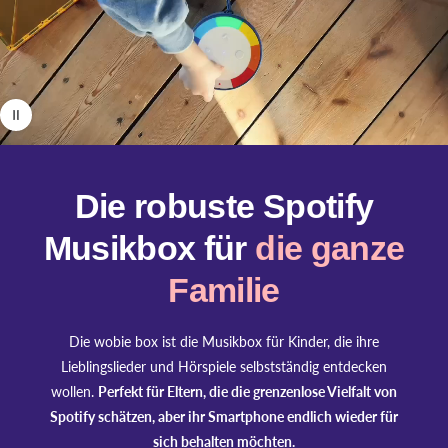
o
l
a
d
e
n
:
Die robuste Spotify
Musikbox für
die ganze
Familie
Die wobie box ist die Musikbox für Kinder, die ihre
Lieblingslieder und Hörspiele selbstständig entdecken
wollen.
Perfekt für Eltern, die die grenzenlose Vielfalt von
Spotify schätzen, aber ihr Smartphone endlich wieder für
sich behalten möchten.